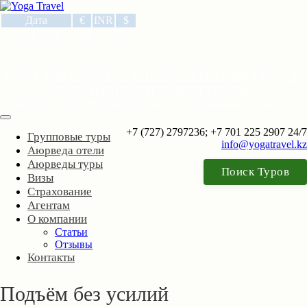
Дата
€
INR
$
09.08.2026
566
6
522
ДОБРО ПОЖАЛОВАТЬ В МИР ПУТЕШЕСТВИЙ! АЮРВЕДА
ТУРЫ. ОЗДОРОВИТЕЛЬНЫЙ ТУРИЗМ.
CHECK UP ЗА РУБЕЖОМ. ЭКСКУРСИОННЫЕ ТУРЫ ПО
ВСЕМУ МИРУ
+7 (727) 2797236; +7 701 225 2907 24/7
Групповые туры
info@yogatravel.kz
Аюрведа отели
Аюрведы туры
Поиск Туров
Визы
Страхование
Агентам
О компании
Статьи
Отзывы
Контакты
Подъём без усилий