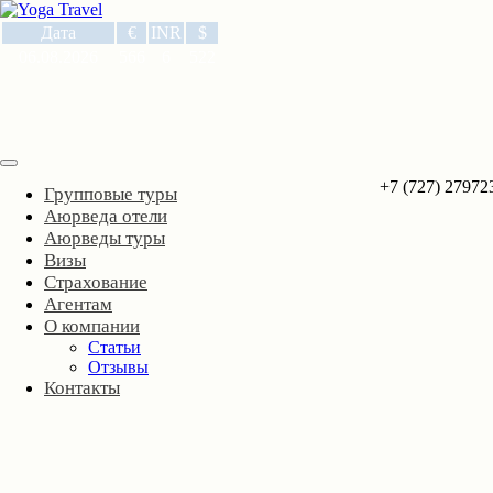
Дата
€
INR
$
06.08.2026
566
6
522
+7 (727) 27972
Групповые туры
Аюрведа отели
Аюрведы туры
Визы
Страхование
Агентам
О компании
Статьи
Отзывы
Контакты